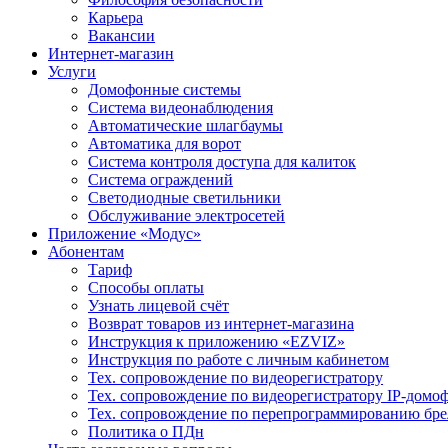
Карьера
Вакансии
Интернет-магазин
Услуги
Домофонные системы
Система видеонаблюдения
Автоматические шлагбаумы
Автоматика для ворот
Система контроля доступа для калиток
Система ограждений
Светодиодные светильники
Обслуживание электросетей
Приложение «Модус»
Абонентам
Тариф
Способы оплаты
Узнать лицевой счёт
Возврат товаров из интернет-магазина
Инструкция к приложению «EZVIZ»
Инструкция по работе с личным кабинетом
Тех. сопровождение по видеорегистратору
Тех. сопровождение по видеорегистратору IP-домо
Тех. сопровождение по перепрограммированию бре
Политика о ПДн