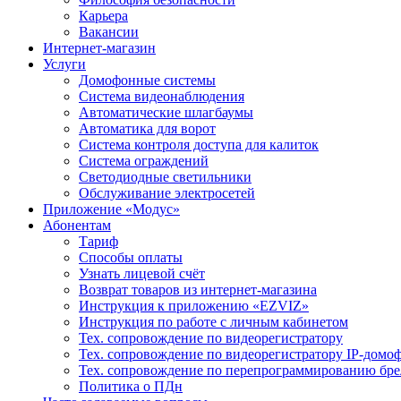
Карьера
Вакансии
Интернет-магазин
Услуги
Домофонные системы
Система видеонаблюдения
Автоматические шлагбаумы
Автоматика для ворот
Система контроля доступа для калиток
Система ограждений
Светодиодные светильники
Обслуживание электросетей
Приложение «Модус»
Абонентам
Тариф
Способы оплаты
Узнать лицевой счёт
Возврат товаров из интернет-магазина
Инструкция к приложению «EZVIZ»
Инструкция по работе с личным кабинетом
Тех. сопровождение по видеорегистратору
Тех. сопровождение по видеорегистратору IP-домо
Тех. сопровождение по перепрограммированию бре
Политика о ПДн