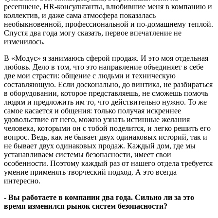
ресепшене, HR-консультанты, влюбившие меня в компанию и
коллектив, и даже сама атмосфера показалась
необыкновенной, профессиональной и по-домашнему теплой.
Спустя два года могу сказать, первое впечатление не
изменилось.
В «Модус» я занимаюсь сферой продаж. И это моя отдельная
любовь. Дело в том, что это направление объединяет в себе
две мои страсти: общение с людьми и техническую
составляющую. Если досконально, до винтика, не разбираться
в оборудовании, которое представляешь, не сможешь помочь
людям и предложить им то, что действительно нужно. То же
самое касается и общения: только получая искреннее
удовольствие от него, можно узнать истинные желания
человека, которыми он с тобой поделится, и легко решить его
вопрос. Ведь, как не бывает двух одинаковых историй, так и
не бывает двух одинаковых продаж. Каждый дом, где мы
устанавливаем системы безопасности, имеет свои
особенности. Поэтому каждый раз от нашего отдела требуется
умение применять творческий подход. А это всегда
интересно.
- Вы работаете в компании два года. Сильно ли за это
время изменился рынок систем безопасности?