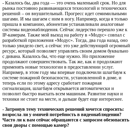
- Казалось бы, два года — это очень маленький срок. Но для
рынка постоянно развивающихся технологий и технических
решений – он внушительный. Прогресс идет семимильными
шагами. И мы шагаем с ним в ногу. Например, когда я только
пришла в компанию, абонентам устанавливали аналоговые
системы видеонаблюдения. Сейчас лидерство перешло уже к
IP-камерам. Также мой выход на работу в «Модус» совпал с
разработкой приложения «Модус». Тогда, два года назад, оно
только увидело свет, а сейчас это уже действующий огромный
ресурс, который позволяет управлять своим домом буквально
с дивана. Казалось бы, что еще нужно. Но приложение
продолжают совершенствовать. Так же, как и продолжают
применять новые технологии в предоставлении услуг.
Например, в этом году мы впервые подключили шлагбаум к
системе пожарной безопасности, установленной в доме, и
теперь если по этому адресу сработает пожарная
сигнализация, шлагбаум открывается автоматически и
позволит быстро выехать всем машинам. Развитие науки и
техники не стоит на месте, и дальше будет еще интереснее.
- Затронув тему технических решений хочется спросить:
возросла ли у омичей потребность в видеонаблюдении?
Часто ли к вам сейчас обращаются с запросом обезопасить
свои дворы с помощью камер?