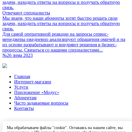
Отвечают специалисты
Мы знаем, что наши абоненты хотят быстро решать свои
задачи, находить ответы на вопросы и получать обратную
связь.
Для самой оперативной реакции на запросы сервис-
менеджеры ежедневно анализируют обращения омичей и на
их основе разрабатывают и внедряют решения в бизнес-
процессы. Связаться со нашими специалистами...
№26 зима 2023
Главная
Интернет-магазин
Услуги
Приложение «Модус»
Абонентам
Часто задаваемые вопросы
Контакты
ЗАО «СЕРВИС-ЦЕНТР»
Мы обрабатываем файлы "cookie". Оставаясь на нашем сайте, вы
Юридический адрес: 127247, город Москва, Дмитровское ш.,